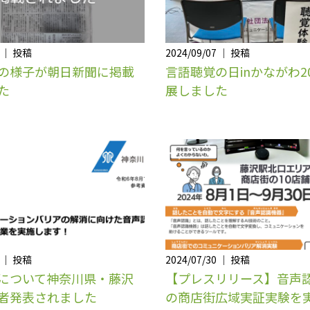
4 ｜ 投稿
2024/09/07 ｜ 投稿
の様子が朝日新聞に掲載
言語聴覚の日inかながわ2
た
展しました
1 ｜ 投稿
2024/07/30 ｜ 投稿
について神奈川県・藤沢
【プレスリリース】音声
者発表されました
の商店街広域実証実験を