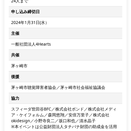
24⼈まで
申し込み締切⽇
2024年1⽉31⽇(水）
主催
⼀般社団法⼈4Hearts
共催
茅ヶ崎市
後援
茅ヶ崎市聴覚障害者協会／茅ヶ崎市社会福祉協議会
協力
スフィーダ世田谷BFC／株式会社ボンド／株式会社メディ
ア・ケイフォルム／森岡悠翔／安倍万里子／株式会社
okidesign／小野寺良二／坂口和也／清水晶子
※本イベントは公益財団法人タチバナ財団の助成金を活用