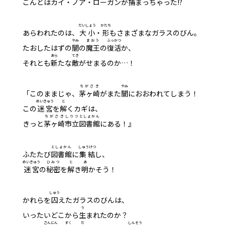
こんどはカイ・ノア・ローガンが
捕
まっちゃった!?
だいしょう
かたち
あらわれたのは、
大小
・
形
もさまざまなガラスのびん。
やみ
まおう
ふっかつ
たおしたはずの
闇
の
魔王
の
復活
か、
あら
てき
それとも
新
たな
敵
がせまるのか…！
ちがさき
やみ
「このままじゃ、
茅ヶ崎
がまた
闇
におおわれてしまう！
めいきゅう
と
この
迷宮
を
解
くカギは、
ちがさき
しりつ
としょかん
きっと
茅ヶ崎
市立
図書館
にある！』
としょかん
しゅうけつ
ふたたび
図書館
に
集結
し、
めいきゅう
ひみつ
と
あ
迷宮
の
秘密
を
解
き
明
かそう！
しゅう
かれらを
囚
えたガラスのびんは、
う
いったいどこから
生
まれたのか？
さん
にん
すく
だ
しんそう