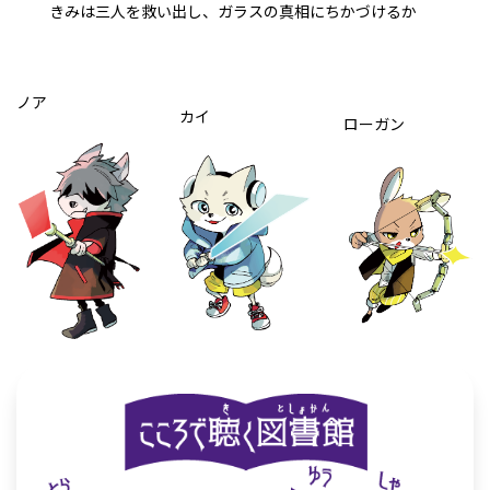
きみは
三
人
を
救
い
出
し、ガラスの
真相
にちかづけるか――
ノア
カイ
ローガン