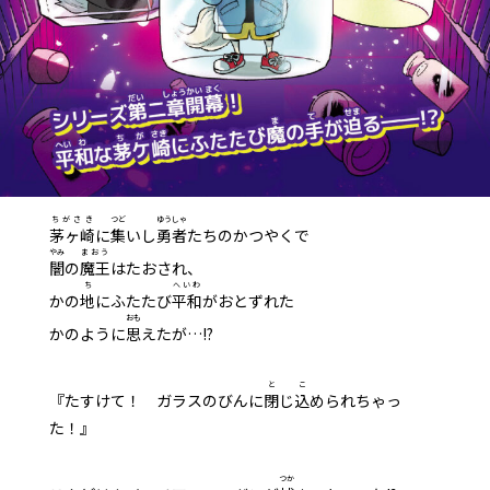
ちがさき
つど
ゆうしゃ
茅ヶ崎
に
集
いし
勇者
たちのかつやくで
やみ
まおう
闇
の
魔王
はたおされ、
ち
へいわ
かの
地
にふたたび
平和
がおとずれた――
おも
かのように
思
えたが…!?
と
こ
『たすけて！ ガラスのびんに
閉
じ
込
められちゃっ
た！』
つか