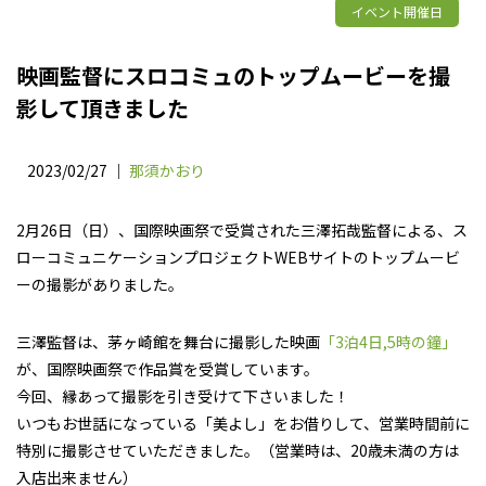
イベント開催日
映画監督にスロコミュのトップムービーを撮
影して頂きました
2023/02/27 ｜
那須かおり
2月26日（日）、国際映画祭で受賞された三澤拓哉監督による、ス
ローコミュニケーションプロジェクトWEBサイトのトップムービ
ーの撮影がありました。
三澤監督は、茅ヶ崎館を舞台に撮影した映画
「3泊4日,5時の鐘」
が、国際映画祭で作品賞を受賞しています。
今回、縁あって撮影を引き受けて下さいました！
いつもお世話になっている「美よし」をお借りして、営業時間前に
特別に撮影させていただきました。（営業時は、20歳未満の方は
入店出来ません）